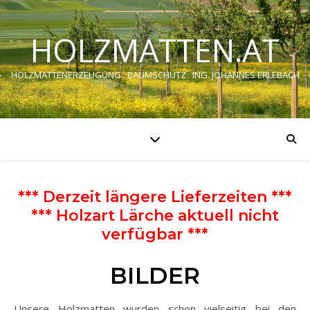
HOLZMATTEN.AT
HOLZMATTENERZEUGUNG . BAUMSCHUTZ . ING. JOHANNES ERLEBACH
*** Derzeit längere Lieferzeiten ***
*** Holzart Lärche aktuell nicht
verfügbar ***
BILDER
Unsere Holzmatten wurden schon vielseitig bei den